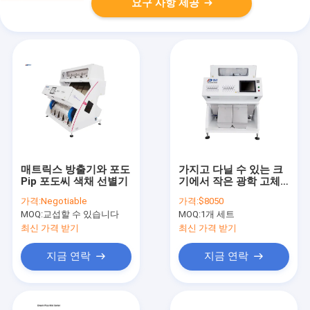
요구 사항 제공
매트릭스 방출기와 포도
가지고 다닐 수 있는 크
Pip 포도씨 색채 선별기
기에서 작은 광학 고체
촬상소자카메라 씨 색채
가격:
Negotiable
가격:
$8050
선별기 1T/H
MOQ:
교섭할 수 있습니다
MOQ:
1개 세트
최신 가격 받기
최신 가격 받기
지금 연락
지금 연락