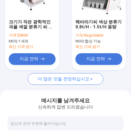
연락처
크기가 작은 광학적인
해바라기씨 색상 분류기
곡물 색깔 분류기 씨 쌀
0.8t/H - 1.5t/H 용량
미니 색상 분류기
1T/H
가격:
$8050
가격:
Negotiable
MOQ:
1 세트
MOQ:
협상 가능
쌀 색상 분류기
최신 가격 받기
최신 가격 받기
곡물 색상 분류기
지금 연락
지금 연락
콩 색상 분류기
더 많은 것을 전망하십시오
밀 색상 분류기
옥수수 색상 분류기
메시지를 남겨주세요
신속하게 답변 드리겠습니다
견과류 색상 분류기
씨앗 색상 분류기