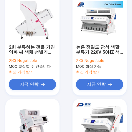
2회 분류하는 것을 가진
높은 정밀도 광석 색깔
양파 씨 색채 선별기
분류기 220V 50HZ 석
99.9% 정확도
영 모래 돌 분류
가격:
Negotiable
가격:
Negotiable
MOQ:
교섭할 수 있습니다
MOQ:
협상 가능
최신 가격 받기
최신 가격 받기
지금 연락
지금 연락
홈
상품
회사 소개