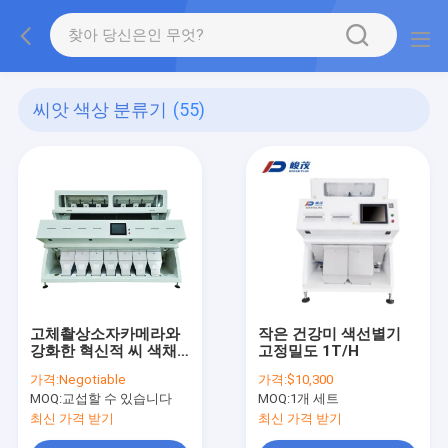
씨앗 색상 분류기
(55)
고체촬상소자카메라와
작은 건강미 색선별기
강화한 혁신적 씨 색채
고정밀도 1T/H
선별기
가격:
Negotiable
가격:
$10,300
MOQ:
교섭할 수 있습니다
MOQ:
1개 세트
최신 가격 받기
최신 가격 받기