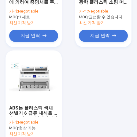
에 의하여 증명서를 주
광학 플라스틱 소팅 머
CCD 색상 분류기 기계
는 플라스틱 분류 기계
신 0.5 - 0.8Mpa 압력
가격:
Negotiable
가격:
Negotiable
MOQ:
야채 선별기
1 세트
MOQ:
교섭할 수 있습니다
최신 가격 받기
최신 가격 받기
플라스틱 선별기
지금 연락
지금 연락
광석 색상 분류기
유리 선별기
금속 색상 분류기
벨트형 컬러 분류기
ABS는 플라스틱 색채
선별기 6 급류 내식을 얇
은 조각으로 벗겨집니다
가격:
Negotiable
MOQ:
협상 가능
최신 가격 받기