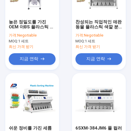
연락처
높은 정밀도를 가진
찬성되는 직업적인 애완
OEM 아BS 플라스틱 분
동물 플라스틱 색깔 분
미니 색상 분류기
류 기계 1.5kw
류하는 사람 기계에 의
가격:
Negotiable
가격:
Negotiable
하여 주문을 받아서 만
MOQ:
1 세트
MOQ:
1 세트
들어지는 SGS
쌀 색상 분류기
최신 가격 받기
최신 가격 받기
곡물 색상 분류기
지금 연락
지금 연락
콩 색상 분류기
밀 색상 분류기
옥수수 색상 분류기
견과류 색상 분류기
씨앗 색상 분류기
쉬운 정비를 가진 세륨
6SXM-384JM6 풀 컬러