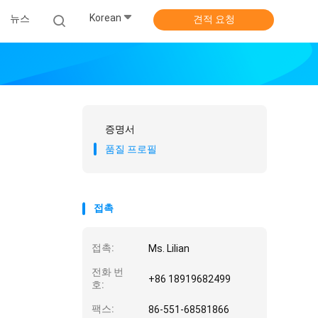
Korean
뉴스
견적 요청
증명서
품질 프로필
접촉
접촉:
Ms. Lilian
전화 번
+86 18919682499
호:
팩스:
86-551-68581866