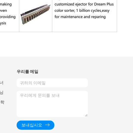
우리를 메일
에너
 닝
과학
보내십시오