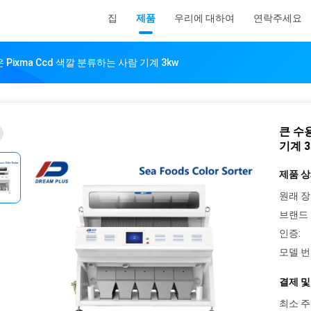
집
제품
우리에 대하여
연락주세요
Pixma Ccd 색깔 분류하는 사람 기계 3kw
큰 수용
기계 3
제품 상
원래 장
브랜드 
인증:
모델 번
결제 및
최소 주