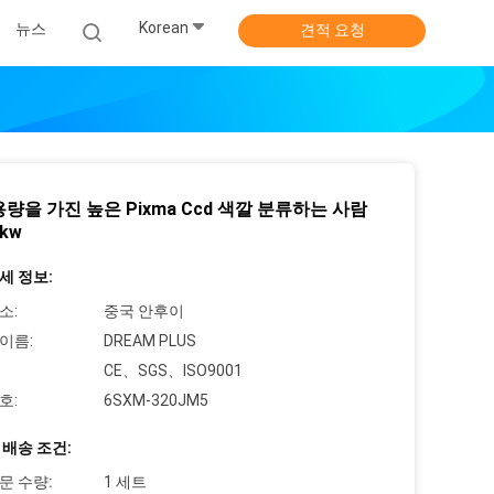
Korean
뉴스
견적 요청
량을 가진 높은 Pixma Ccd 색깔 분류하는 사람
kw
세 정보:
소:
중국 안후이
이름:
DREAM PLUS
CE、SGS、ISO9001
호:
6SXM-320JM5
 배송 조건:
문 수량:
1 세트