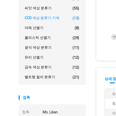
씨앗 색상 분류기
(55)
CCD 색상 분류기 기계
(13)
야채 선별기
(8)
플라스틱 선별기
(29)
광석 색상 분류기
(11)
유리 선별기
(12)
금속 색상 분류기
(12)
벨트형 컬러 분류기
(21)
상세 
능
접촉
힘
접촉:
Ms. Lilian
차