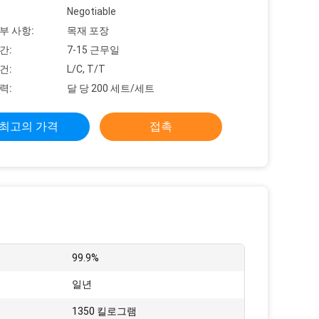
Negotiable
부 사항:
목재 포장
간:
7-15 근무일
건:
L/C, T/T
력:
달 당 200 세트/세트
최고의 가격
접촉
:
99.9%
일년
1350 킬로그램