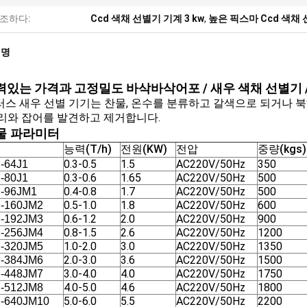
조하다:
Ccd 색채 선별기 기계 3 kw
,
높은 픽스마 Ccd 색채
설명
있는 가격과 고정밀도 바삭바삭어포 / 새우 색채 선별기 /
러스 새우 선별 기기는 찬물, 온수를 분류하고 갈색으로 되거나 북해
꼬리와 잡어를 발견하고 제거합니다.
물 파라미터
능력(T/h)
전원(KW)
전압
중량(kgs)
0.3-0.5
1.5
AC220V/50Hz
350
-64J1
0.3-0.6
1.65
AC220V/50Hz
500
-80J1
0.4-0.8
1.7
AC220V/50Hz
500
-96JM1
0.5-1.0
1.8
AC220V/50Hz
600
-160JM2
0.6-1.2
2.0
AC220V/50Hz
900
-192JM3
0.8-1.5
2.6
AC220V/50Hz
1200
-256JM4
1.0-2.0
3.0
AC220V/50Hz
1350
-320JM5
2.0-3.0
3.6
AC220V/50Hz
1500
-384JM6
3.0-4.0
4.0
AC220V/50Hz
1750
-448JM7
4.0-5.0
4.6
AC220V/50Hz
1800
-512JM8
5.0-6.0
5.5
AC220V/50Hz
2200
-640JM10