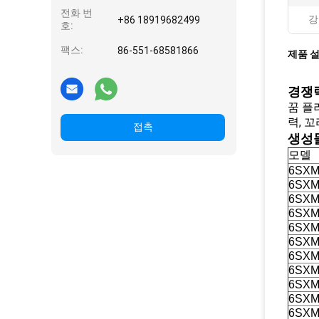
전화 번
강
+86 18919682499
호:
팩스:
86-551-68581866
제품 
경쟁력
꿈 플
력, 
접촉
생성
모델
6SXM
6SXM
6SXM
6SXM
6SXM
6SXM
6SXM
6SXM
6SXM
6SXM
6SXM