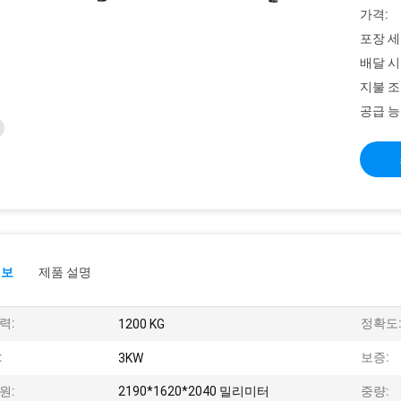
가격:
포장 세
배달 시
지불 조
공급 능
정보
제품 설명
력:
정확도
1200 KG
:
보증:
3KW
원:
2190*1620*2040 밀리미터
중량: