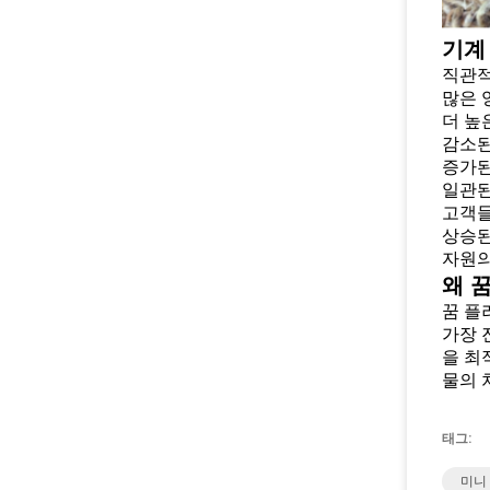
기계
직관적
많은 
더 높
감소된
증가된
일관된
고객들
상승된
자원의
왜 
꿈 플
가장 
을 최
물의 
태그:
미니