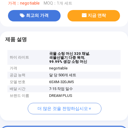
가격：negotiable
MOQ：1개 세트
최고의 가격
지금 연락
제품 설명
,
곡물 소팅 머신 320 채널
하이 라이트
,
곡물선별기 다중 목적
99.99% 생강 소팅 머신
가격
negotiable
공급 능력
달 당 500개 세트
모델 번호
6SXM-320JM5
배달 시간
7-15 작업 일수
브랜드 이름
DREAM PLUS
더 많은 것을 전망하십시오