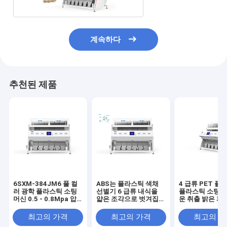
계속하다
추천된 제품
6SXM-384JM6 풀 컬
ABS는 플라스틱 색채
4 급류 PET 플
러 광학 플라스틱 소팅
선별기 6 급류 내식을
플라스틱 소팅 머
머신 0.5 - 0.8Mpa 압
얇은 조각으로 벗겨집니
운 취출 밝은 파
력
다
색
최고의 가격
최고의 가격
최고의 